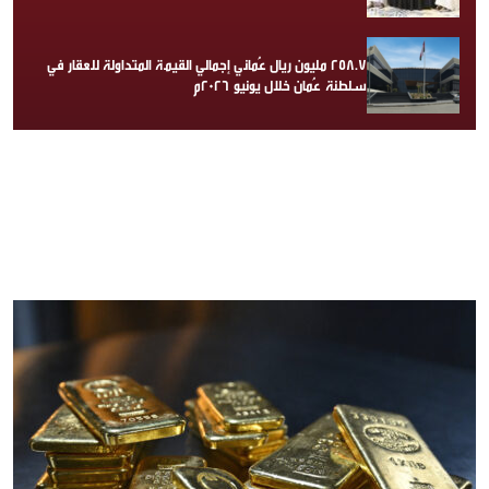
258.7 مليون ريال عُماني إجمالي القيمة المتداولة للعقار في
سلطنة عُمان خلال يونيو 2026م