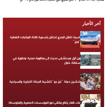
آخر الأخبار
أسياد للنقل البحري تحتفل بتسمية ناقلة المنتجات النفطية
“منح”
من أول مستشفى حديث إلى منظومة صحية متطورة في
سلطنة عُمان
تدشين حملة “غيّر جو” لتنشيط الحركة التجارية والسياحية
بنك ظفار يُنظم ملتقى نمو للمؤسسات الصغيرة والمتوسطة