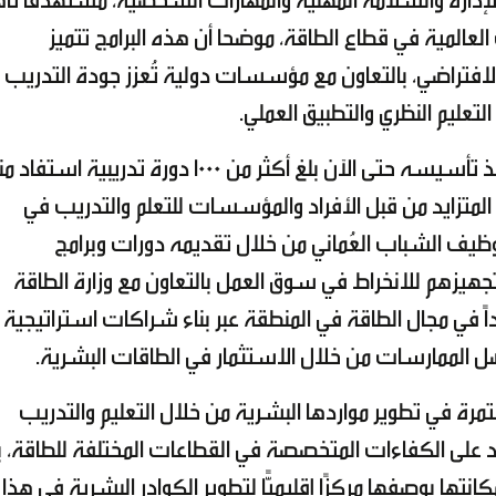
ب الإدارة والسلامة المهنية والمهارات الشخصية، مستهدفًا تأ
العالمية في قطاع الطاقة، موضحا أن هذه البرامج تتميز
الافتراضي، بالتعاون مع مؤسسات دولية تُعزز جودة التدريب
التعليم النظري والتطبيق العملي.
وأشار إلى أن عدد الدورات التي أقامها المعهد منذ تأسيسه حتى الآن بلغ أكثر من 1000 دورة تدريبية ا
الإقبال المتزايد من قبل الأفراد والمؤسسات للتعلم والتدريب في
ظيف الشباب العُماني من خلال تقديمه دورات وبرامج
هيزهم للانخراط في سوق العمل بالتعاون مع وزارة الطاقة
داً في مجال الطاقة في المنطقة عبر بناء شراكات استراتيجية
ل الممارسات من خلال الاستثمار في الطاقات البشرية.
مرة في تطوير مواردها البشرية من خلال التعليم والتدريب
ايد على الكفاءات المتخصصة في القطاعات المختلفة للطاقة، ب
نتها بوصفها مركزًا إقليميًّا لتطوير الكوادر البشرية في هذا