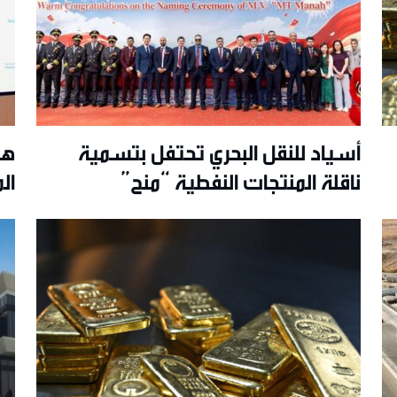
أسياد للنقل البحري تحتفل بتسمية
هي
ناقلة المنتجات النفطية “منح”
ال