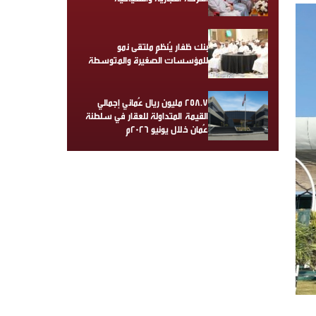
بنك ظفار يُنظم ملتقى نمو
للمؤسسات الصغيرة والمتوسطة
258.7 مليون ريال عُماني إجمالي
القيمة المتداولة للعقار في سلطنة
عُمان خلال يونيو 2026م