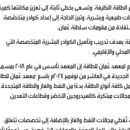
الطاقة النظيفة، وتسعى بخطى ثابتة إلى تعزيز مكانتها كمرك
نات طبيعية وبشرية، وتبرز الحاجة إلى إعداد كوادر متخصّصة
استفادة من مقومات سلطنة عُمان.
قة بهدف تدريب وتأهيل الكوادر البشرية المتخصصة التي
محلي والإقليمي.
وقال المهندس نصر بن ناصر السيابي المدير العام لمعهد عُمان للطاقة إن المعهد تأسس ف
"معهد عُمان للنفط والغاز" واحتفل بإطلاق هُويته الجديدة في العاشر من نوفمبر 2024م باسم "معهد ع
فة أنواع الطاقة بدءًا من النفط والغاز والطاقة المتجددة
 مجالات مبتكرة كالهيدروجين الأخضر وقطاعات التعدين
تُغطي مجالات النفط والغاز بالإضافة إلى تخصصات تتعلق