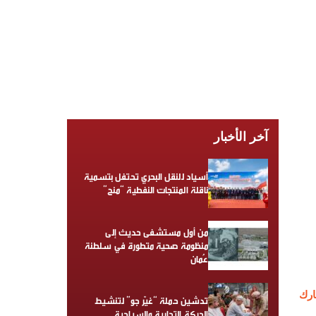
آخر الأخبار
أسياد للنقل البحري تحتفل بتسمية
ناقلة المنتجات النفطية “منح”
من أول مستشفى حديث إلى
منظومة صحية متطورة في سلطنة
عُمان
رك
تدشين حملة “غيّر جو” لتنشيط
الحركة التجارية والسياحية