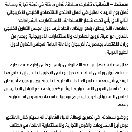
مسقط - العُمانية:
تشارك سلطنة عُمان ممثلة في غرفة تجارة وصناعة
عُمان يوم الأربعاء المقبل في أعمال المنتدى الاقتصادي الخليجي الأذربيجاني
الثاني الذي يأتي تحت شعار "الاستدامة.. الاستثمارات.. الشراكات"
بالعاصمة الأذربيجانية باكو، وينظمه اتحاد غرف دول مجلس التعاون الخليجي
بالتعاون مع هيئة ترويج الصادرات والاستثمارات الأذربيجانية وبدعم من
وزارة الاقتصاد بجمهورية أذربيجان والأمانة العامة لمجلس التعاون لدول
الخليج العربية.
وقال سعادة فيصل بن عبد الله الرواس، رئيس مجلس إدارة غرفة تجارة
وصناعة عُمان ورئيس اتحاد غرف دول مجلس التعاون الخليجي: إنَّ تنظيم هذا
المنتدى يأتي بهدف تطوير العلاقات التجارية الخليجية مع جمهورية أذربيجان
وبحث أفضل الفرص الاستثمارية المشتركة وزيادة حجم التبادل التجاري بين
الجانبين لا سيما أن أذربيجان تتمتع بمقومات اقتصادية وفرص استثمارية
واعدة.
وأوضح سعادته، في تصريح لوكالة الأنباء العُمانية، أنه سيتم خلال المنتدى
عرض أبرز المشروعات والفرص التجارية والاستثمارية المتاحة في مختلف