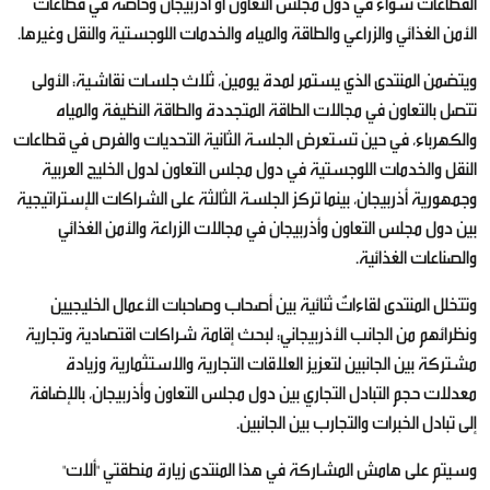
القطاعات سواء في دول مجلس التعاون أو أذربيجان وخاصة في قطاعات
الأمن الغذائي والزراعي والطاقة والمياه والخدمات اللوجستية والنقل وغيرها.
ويتضمن المنتدى الذي يستمر لمدة يومين، ثلاث جلسات نقاشية: الأولى
تتصل بالتعاون في مجالات الطاقة المتجددة والطاقة النظيفة والمياه
والكهرباء، في حين تستعرض الجلسة الثانية التحديات والفرص في قطاعات
النقل والخدمات اللوجستية في دول مجلس التعاون لدول الخليج العربية
وجمهورية أذربيجان، بينما تركز الجلسة الثالثة على الشراكات الإستراتيجية
بين دول مجلس التعاون وأذربيجان في مجالات الزراعة والأمن الغذائي
والصناعات الغذائية.
وتتخلل المنتدى لقاءاتٌ ثنائية بين أصحاب وصاحبات الأعمال الخليجيين
ونظرائهم من الجانب الأذربيجاني؛ لبحث إقامة شراكات اقتصادية وتجارية
مشتركة بين الجانبين لتعزيز العلاقات التجارية والاستثمارية وزيادة
معدلات حجم التبادل التجاري بين دول مجلس التعاون وأذربيجان، بالإضافة
إلى تبادل الخبرات والتجارب بين الجانبين.
وسيتم على هامش المشاركة في هذا المنتدى زيارة منطقتي "ألات"