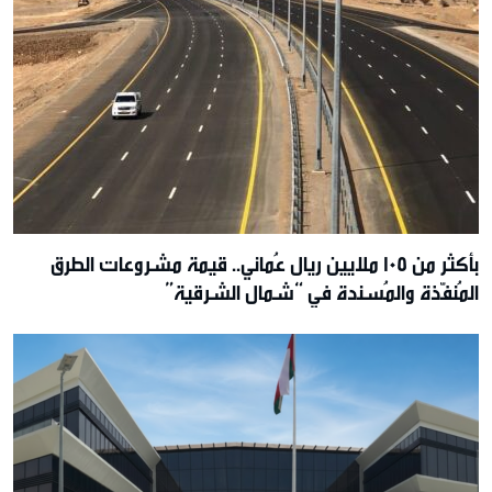
بأكثر من 105 ملايين ريال عُماني.. قيمة مشروعات الطرق
المُنفّذة والمُسندة في “شمال الشرقية”