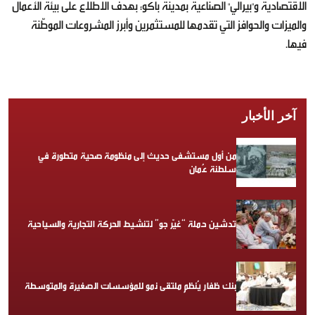
الاقتصادية و"بيرالي" الصناعية بمدينة باكو؛ بهدف الاطلاع على بيئة الأعمال
والميزات والحوافز التي تقدمها للمستثمرين وأبرز المشروعات الموطّنة
فيها.
آخر الأخبار
من أول مستشفى حديث إلى منظومة صحية متطورة في
سلطنة عُمان
تدشين حملة “غيّر جو” لتنشيط الحركة التجارية والسياحية
بنك ظفار يُنظم ملتقى نمو للمؤسسات الصغيرة والمتوسطة