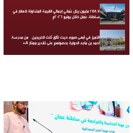
258.7 مليون ريال عُماني إجمالي القيمة المتداولة للعقار في
سلطنة عُمان خلال يونيو 2026م
التميز في أبهى صوره حيث تألق ثلث الخريجين من مدرسة
أحمد بن ماجد الدولية بحصولهم على تقدير ممتاز A+