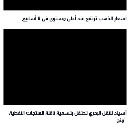
أسعار الذهب ترتفع عند أعلى مستوى في 7 أسابيع
أسياد للنقل البحري تحتفل بتسمية ناقلة المنتجات النفطية
“منح”