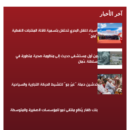
آخر الأخبار
أسياد للنقل البحري تحتفل بتسمية ناقلة المنتجات النفطية
“منح”
من أول مستشفى حديث إلى منظومة صحية متطورة في
سلطنة عُمان
تدشين حملة “غيّر جو” لتنشيط الحركة التجارية والسياحية
بنك ظفار يُنظم ملتقى نمو للمؤسسات الصغيرة والمتوسطة