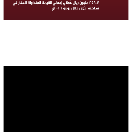
258.7 مليون ريال عُماني إجمالي القيمة المتداولة للعقار في
سلطنة عُمان خلال يونيو 2026م