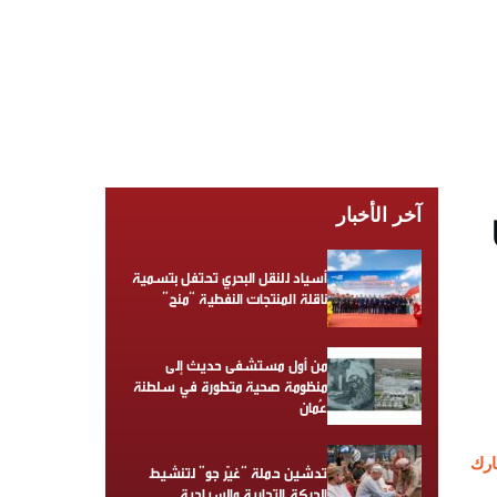
آخر الأخبار
أسياد للنقل البحري تحتفل بتسمية
ناقلة المنتجات النفطية “منح”
من أول مستشفى حديث إلى
منظومة صحية متطورة في سلطنة
عُمان
رك
تدشين حملة “غيّر جو” لتنشيط
الحركة التجارية والسياحية