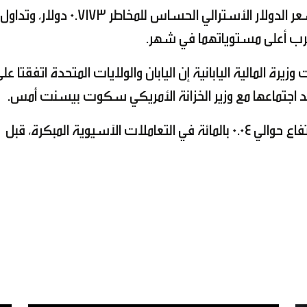
أمس التراجع للجلسة الثامنة على التوالي، وبلغ سعر الدولار الأسترالي الحساس للمخاطر 0.7173 دولار، وتداول
ي قليلًا إلى 158.78، بعد أن قالت وزيرة المالية اليابانية إن اليابان والولايات المتحدة اتفقتا عل
 اجتماعها مع وزير الخزانة الأمريكي سكوت بيسنت أمس.
وتداول اليوان خارج الصين عند 6.8146 للدولار، بارتفاع حوالي 0.04 بالمائة في التعاملات الآسيوية المبكرة، قبل