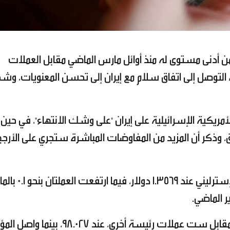
من أدنى مستوى له منذ أوائل مارس الماضي مقابل العملات
نية التوصل إلى اتفاق سلام مع إيران إلى تحسن المعنويات، وش
مريكية الإسرائيلية على إيران "على وشك الانتهاء"، في حين ع
ق، وذكر أن المزيد من المفاوضات المباشرة ستجري على الأرجح
واستقر اليورو عند 1.1808 دولار، وتداول الجنيه الإسترليني عند 1.3569 دولار، 
ر الماضي.
واستقر مؤشر الدولار، الذي يقيس قوة العملة مقابل ست عملات رئيسة أخرى، عند 98.027، 