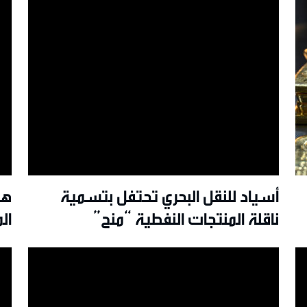
أسياد للنقل البحري تحتفل بتسمية
هي
ناقلة المنتجات النفطية “منح”
ال