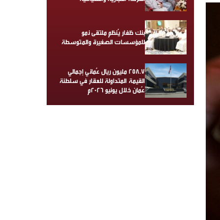
بنك ظفار يُنظم ملتقى نمو
للمؤسسات الصغيرة والمتوسطة
258.7 مليون ريال عُماني إجمالي
القيمة المتداولة للعقار في سلطنة
عُمان خلال يونيو 2026م