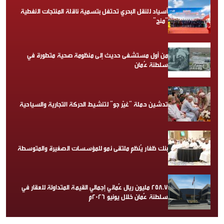
أسياد للنقل البحري تحتفل بتسمية ناقلة المنتجات النفطية
“منح”
من أول مستشفى حديث إلى منظومة صحية متطورة في
سلطنة عُمان
تدشين حملة “غيّر جو” لتنشيط الحركة التجارية والسياحية
بنك ظفار يُنظم ملتقى نمو للمؤسسات الصغيرة والمتوسطة
258.7 مليون ريال عُماني إجمالي القيمة المتداولة للعقار في
سلطنة عُمان خلال يونيو 2026م