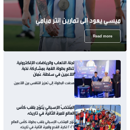
ميسي يعود إلى تمارين إنتر ميامي
Read more
لجنة الألعاب والرياضات الإلكترونية
تنظم بطولة القمة بمشاركة نخبة
اللاعبين في سلطنة عُمان
هدفت البطولة إلى تعزيز التنافس بين اللاعبين
المُنتخبُ الإسباني يُتوّج بلقب كأس
العالم للمرة الثانية في تاريخه
تُوّج المنتخب الإسباني بلقب بطولة كأس العالم
2026 لكرة القدم وللمرة الثانية في تاريخه