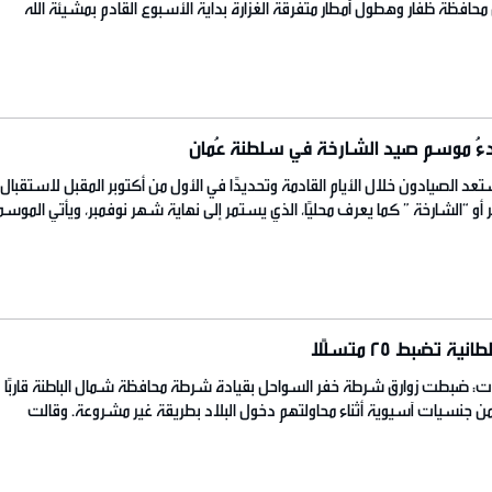
 محافظة ظفار وهطول أمطار متفرقة الغزارة بداية الأسبوع القادم بمشيئة الله
سحب الركامية وهطول أمطار متفاوتة الغزارة على جبال الحجر قد تؤدي الى جريان
بع المختصون بالمركز الوطني للانذار المبكر من المخاطر […]
. بدءُ موسم صيد الشارخة في سلطنة عُمان
ستعد الصيادون خلال الأيام القادمة وتحديدًا في الأول من أكتوبر المقبل لاستقبال
أو “الشارخة ” كما يعرف محليًا، الذي يستمر إلى نهاية شهر نوفمبر، ويأتي الموسم
يد بعد تغيير فترة الموسم السابق التي كانت في الأول من مارس إلى نهاية مايو
 تضبط 25 متسلًلا
ت: ضبطت زوارق شرطة خفر السواحل بقيادة شرطة محافظة شمال الباطنة قاربًا
2 متسللًا من جنسيات آسيوية أثناء محاولتهم دخول البلاد بطريقة غير مشروعة. وقالت
 أنه جاري استكمال الإجراءات القانونية بحق المتهمين.