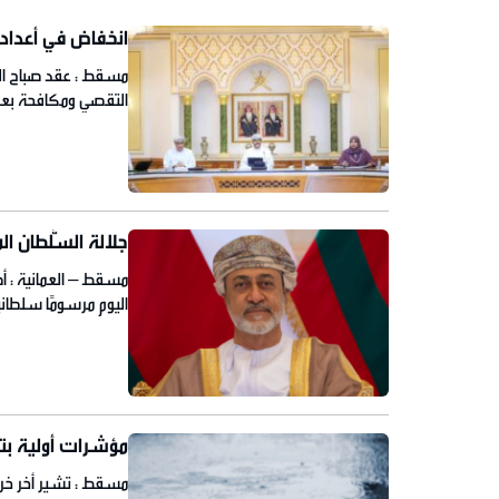
انخفاض في أعداد
مسقط : عقد صباح الي
التقصي ومكافحة بعو
بلدية مسقط ورئيس ال
للعام 2023 – 2024، إلى جانب استعراض الخطة التنفيذية المستقبلية 2024 – […]
جلالة السُّلطان ال
مسقط – العمانية : أص
وتعيينها مندوبة دائم
نحن هيثم بن طارق سل
مؤشرات أولية بتأ
مسقط : تشير أخر خر