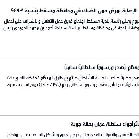
 الإصابة بمرض حمى الضنك في محافظة مسقط بنسبة ٩٣%
وم بمبنى رئاسة بلدية مسقط، اجتماع فريق عمل التعامل والإشراف على أعمال
ضة الزاعجة في محافظة مسقط، برئاسة سعادة أحمد بن محمد الحميدي رئيس
فريق. استعرض الاجتماع نتائج الخطة التنفيذية لأعمال مكافحة البعوضة الزاعجة
معظم يُصدر مرسومًا سلطانيًّا ساميًا
در حضرةُ صاحبِ الجلالةِ السُّلطان هيثم بن طارق المعظّم /حفظه الله ورعاه/
اليوم مرسومًا سلطانيًّا ساميًا، فيما يأتي نصّه: مرسوم سلطاني رقم (38 / 2024) بمنح لقب سفيرة
ة لسلطنة عُمان لدى منظمة الأمم المتحدة للتربية والعلوم والثقافة (اليونسكو)
طان عُمان بعد الاطلاع على النظام […]
ثرأجواء سلطنة عمان بحالة جوية
ائط الطقس والتنبؤات العددية الى فرص تدفق وتشكل السحب على المناطق