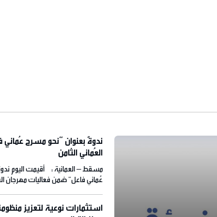
ندوةٌ بعنوان “نحو مسرح عُماني 
العُماني الثامن
مسقط – العمانية : أقيمت اليوم ندوة
عُماني فاعل” ضمن فعاليات مهرجان المس
تنظمه وزارة الثقافة والرياضة والشباب
عُمان للمؤتمرات والمعارض، ويستمر حتى
استثمارات نوعية لتعزيز منظومة 