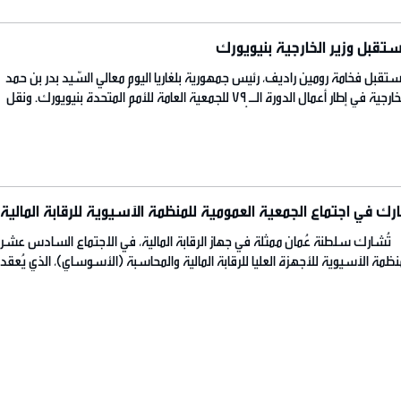
ستقبل وزير الخارجية بنيويورك
استقبل فخامة رومين راديف، رئيس جمهورية بلغاريا اليوم معالي السّيد بدر بن حمد
بن البوسعيدي وزير الخارجية في إطار أعمال الدورة الـ 79 للجمعية العامة للأمم المتحدة بنيويورك.‏ ونقل
 تحيات حضرة صاحب الجلالة السُّلطان هيثم بن طارق المُعظم /حفظه الله ورعاه/
مة الرئيس وللشعب البلغاري الصديق بدوام […]
رك في اجتماع الجمعية العمومية للمنظمة الآسيوية للرقابة المالية
: تُشارك سلطنة عُمان ممثلة في جهاز الرقابة المالية، في الاجتماع السادس عشر
نظمة الآسيوية للأجهزة العليا للرقابة المالية والمحاسبة (الأسوساي)، الذي يُعقد
في مدينة نيودلهي بجمهورية الهند، ويستمر حتى الـ27 من سبتمبر الجاري. يترأس وفد سلطنة عُمان،
لال العلوي رئيس جهاز الرقابة المالية والإدارية للدولة. […]