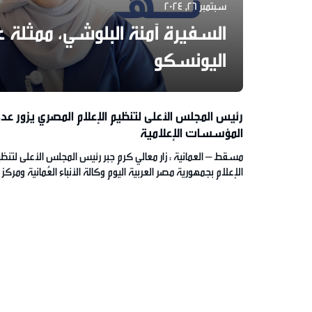
سبتمبر 26, 2024
السفيرة آمنة البلوشي، ممثلة ع
اليونسكو
رئيس المجلس الأعلى لتنظيم الإعلام المصري يزور عدد
المؤسسات الإعلامية
مسقط – العمانية : زار معالي كرم جبر رئيس المجلس الأعلى لتنظ
الإعلام بجمهورية مصر العربية اليوم وكالة الأنباء العُمانية ومركز ا
ومجمع الأستوديوهات الرقمية، ومبنى جريدة عُمان. واستمع معا
الضيف خلال الزيارة إلى شرحٍ وافٍ عن المحتوى الإعلامي والأخبار
الذي تقدمه وزارة الإعلام ممثلةً في هذه المؤسسات، وتعرّف عل
تحويه من أدوات وبرامج […]