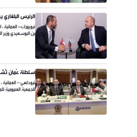
الرئيس البلغاري ي
نيويورك- العمانية : 
معاليه خلال المقابلة
وتمنياته الطيبة لفخا
سلطنة عُمان تُشا
نيودلهي – العمانية 
للجمعية العمومية للم
معالي الشيخ غصن بن ه