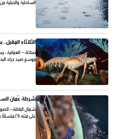
الساحلية والجبلية من
بالاضافة الى نشاط ال
الأودية والشعاب ويتا
الثلاثاء المقبل.
صلالة – العمانية : ي
موسم صيد جراد البحر 
هذا العام في موعد جد
من كل […]
شرطة عُمان السلطانية
شمال الباطنة- الصو
على متنه 5
شرطة عُمان السلطانية