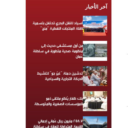
آخر الأخبار
أسياد للنقل البحري تحتفل بتسمية
ناقلة المنتجات النفطية “منح”
من أول مستشفى حديث إلى
منظومة صحية متطورة في سلطنة
عُمان
تدشين حملة “غيّر جو” لتنشيط
الحركة التجارية والسياحية
بنك ظفار يُنظم ملتقى نمو
للمؤسسات الصغيرة والمتوسطة
258.7 مليون ريال عُماني إجمالي
القيمة المتداولة للعقار في سلطنة