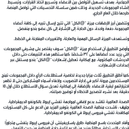
الجماعية، بهدف تسهيل التواصل بين الأعضاء، وتسريع اتخاذ القرارات، وتبسيط
إنشاء المجموعات الجديدة، وذلك ضمن سلسلة التحسينات التي تواصل المنصة
طرحها خلال العام الجاري.
وتتضمن أبرز الإضافات ميزة “@الكل” التي تتيح إرسال تنبيه إلى كافة أعضاء
المجموعة دفعة واحدة، دون الحاجة إلى الإشارة إلى كل عضو بنحو منفصل.
وتستهدف الميزة الرسائل المهمة والعاجلة، والتغييرات المفاجئة في الخطط.
وأوضح التطبيق أن استخدام ميزة “@الكل” سوف يقتصر على مشرفي المجموعات
التي يزيد عدد أعضائها على 32 شخصًا، كما ستظهر هذه التنبيهات حتى داخل
الدردشات المكتومة، مع إمكانية تعطيل إشعارات “@الكل” بنحو مستقل عبر
إعدادات الإشعارات.
كما أطلق التطبيق ثلاث مزايا جديدة لخاصية استطلاعات الرأي داخل المجموعات تمنح
المستخدمين مرونة أكبر في إدارة التصويت، وإخفاء أسماء المشاركين حتى لا تظهر
اختياراتهم لبقية الأعضاء، بالإضافة إلى إمكانية تعديل سؤال الاستطلاع خلال أول 15
دقيقة بعد نشره لتصحيح الأخطاء أو توضيح صياغته.
الصحة العالمية تناشد بدعم إضافي لمواجهة تفشي إيبولا بالكونغو الديمقراطية
جنيف
: ناشدت منظمة الصحة العالمية بتوفير المزيد من الدعم على كل المستويات
لمكافحة تفشي فيروس إيبولا في الكونغو الديمقراطية.
وأفاد المتحدث باسم المنظمة طارق ياساريفيتش، أن فيروس إيبولا يتفشى متجاوزًا
قدرات الاستجابة، مطالبًا بمزيد من الدعم لتلبية حاجة المنظمة من حيث التمويل