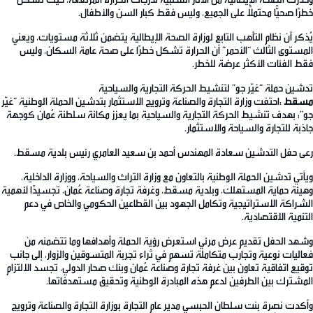
خطرًا صحيًّا محتملًا على الجميع، وليس فقط كبار السن والأطفال.
يُذكر أن نظام التأهب التابع لوزارة الصحة الإيطالية يتضمن ثلاثة مستويات، ويعني
المستوى الثالث “الأحمر” أن الحرارة تشكل خطرًا على صحة عامة السكان، وليس
فقط الفئات الأكثر عرضة للخطر.
تدشين حملة “غيّر جو” لتنشيط الحركة التجارية والسياحية
مسقط
:احتفت وزارة التجارة والصناعة وترويج الاستثمار بتدشين الحملة الوطنية “غيّر
جو”؛ بهدف تنشيط الحركة التجارية والسياحية بما يعزز مكانة سلطنة عُمان كوجهة
جاذبة للتجارة والسياحة والاستثمار.
رعى حفل التدشين سعادة المهندس أحمد بن سعيد العامري رئيس بلدية مسقط.
ويأتي تدشين الحملة الوطنية بالتعاون مع وزارة التراث والسياحة، ووزارة الداخلية،
وهيئة حماية المستهلك، وبلدية مسقط، وغرفة تجارة وصناعة عُمان، تجسيدًا لأهمية
الشراكة الاستراتيجية وتكامل الجهود بين القطاعين الحكومي والخاص في دعم
التنمية الاقتصادية.
وشهد الحفل تقديم عرض مرئي استعرض رؤية الحملة وأهدافها وما تتضمنه من
فعاليات نوعية وتجارب متكاملة تسهم في ثراء تجربة المتسوقين والزوار، إلى جانب
توقيع اتفاقية تعاون بين غرفة تجارة وصناعة عُمان وبنك صحار الدولي، تجسد الالتزام
المشترك بين الطرفين لدعم هذه المبادرة الوطنية وتحقيق مستهدفاتها.
وأكدت نصرة بنت سلطان الحبسي مدير عام التجارة بوزارة التجارة والصناعة وترويج