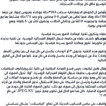
لتوسيع نطاق كل مجالات الاستجابة.
وأوضح أن الكونغو الديمقراطية سجلت 3748 حالة مؤكدة بفيروس إيبولا، من بينها
1657 حالة وفاة، فيما تعافى من المرض 708 مصابين، وتم رصد 227 حالة مشتبهًا بها مع
مراقبة ما مجموعه 17 ألفًا من مخالطي الحالات، وخضوع أكثر من 80 بالمائة منهم
لفحوص يومية.
علماء يبتكرون تقنية لمعالجة الصور بسرعة قياسية
موسكو
:كشف علماء من جامعة شمال القوقاز الفيدرالية الروسية، عن تقنية جديدة
تم تطويرها، تقوم بمعالجة الصور بسرعة قياسية، دون المساس بجودتها.
وتقوم هذه التقنية بتحويل 3 أو 4 وحدات بكسل في كل مرة إلى رمز رياضي (أصفار
وآحاد)، بدلًا من تحويلها إلى وحدة بكسل واحدة في كل مرة، كما هو الحال في الطرق
الحالية.
وقال بافيل لياخوف، رئيس قسم النمذجة الرياضية في كلية تشيرفياكوف للرياضيات
وعلوم الحاسوب بجامعة شمال القوقاز الفيدرالية الروسية: “أولاً، تُحوّل الصورة إلى
رمز ثنائي وهو عبارة عن سلسلة من الأصفار والآحاد، ثم تقسّم مجموعة البيانات إلى
أجزاء صغيرة وتُرسل عبر الشبكة على جهاز الاستقبال، تدمج الأصفار والآحاد من أجزاء
البيانات المختلفة وتحوّل إلى صورة، مع ذلك، تكون الصورة الناتجة أقل جودة من
الصورة الأصلية، كان هذا هو الحال قبل تطوير معيار ترميز “JPEG XS” في عام
2019″.
وأضاف: على عكس الأساليب الحديثة التي تعالج “البكسلات” بشكل تسلسلي،