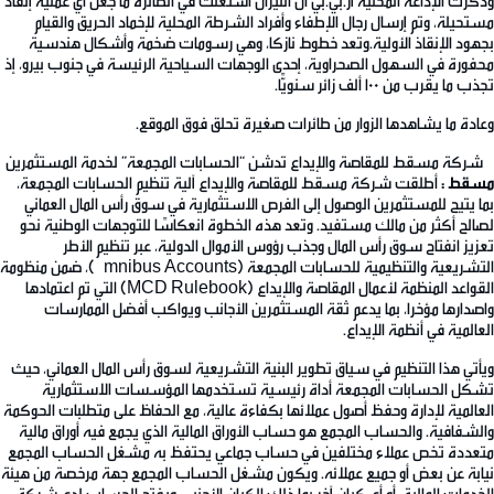
وذكرت الإذاعة المحلية آر.بي.بي أن النيران اشتعلت في الطائرة ما جعل أي عملية إنقاذ
مستحيلة، وتم إرسال رجال الإطفاء وأفراد الشرطة المحلية لإخماد الحريق والقيام
بجهود الإنقاذ الأولية.وتعد خطوط نازكا، وهي رسومات ضخمة وأشكال هندسية
محفورة في السهول الصحراوية، إحدى الوجهات السياحية الرئيسة في جنوب بيرو، إذ
تجذب ما يقرب من 100 ألف زائر سنويًّا.
وعادة ما يشاهدها الزوار من طائرات صغيرة تحلق فوق الموقع.
شركة مسقط للمقاصة والإيداع تدشن “الحسابات المجمعة” لخدمة المستثمرين
مسقط :
أطلقت شركة مسقط للمقاصة والإيداع آلية تنظيم الحسابات المجمعة،
بما يتيح للمستثمرين الوصول إلى الفرص الاستثمارية في سوق رأس المال العماني
لصالح أكثر من مالك مستفيد. وتعد هذه الخطوة انعكاسًا للتوجهات الوطنية نحو
تعزيز انفتاح سوق رأس المال وجذب رؤوس الأموال الدولية، عبر تنظيم الأطر
التشريعية والتنظيمية للحسابات المجمعة (Omnibus Accounts)، ضمن منظومة
القواعد المنظمة لأعمال المقاصة والإيداع (MCD Rulebook) التي تم اعتمادها
واصدارها مؤخرا، بما يدعم ثقة المستثمرين الأجانب ويواكب أفضل الممارسات
العالمية في أنظمة الإيداع.
ويأتي هذا التنظيم في سياق تطوير البنية التشريعية لسوق رأس المال العماني، حيث
تشكل الحسابات المجمعة أداة رئيسية تستخدمها المؤسسات الاستثمارية
العالمية لإدارة وحفظ أصول عملائها بكفاءة عالية، مع الحفاظ على متطلبات الحوكمة
والشفافية. والحساب المجمع هو حساب الأوراق المالية الذي يجمع فيه أوراق مالية
متعددة تخص عملاء مختلفين في حساب جماعي يحتفظ به مشغل الحساب المجمع
نيابة عن بعض أو جميع عملائه. ويكون مشغل الحساب المجمع جهة مرخصة من هيئة