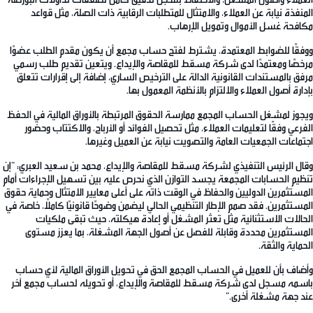
المنفذة نيابة عن العملاء، والامتثال للمتطلبات الرقابية ذات الصلة، مثل قواعد
مكافحة غسل الأموال وتمويل الإرهاب.
ووفقًا للضوابط المعتمدة، يشترط لفتح حساب مجمع أن يكون مقدم الطلب عضوًا
مرخصًا ومعتمدًا لدى شركة مسقط للمقاصة والإيداع. ويتعين تقديم طلب رسمي
مرفق بالمستندات القانونية الدالة على الترخيص الساري، إضافة إلى إقرارات تتعلق
بإدارة أصول العملاء والالتزام بالأنظمة المعمول بها.
ويجوز لمشغل الحساب المجمع ممارسة الحقوق المرتبطة بالأوراق المالية في الحفظ
الفرعي وفقًا لتعليمات العملاء، مثل تحصيل الفوائد أو الأرباح، والاكتتاب وحضور
اجتماعات الجمعيات العامة والتصويت نيابة عن العميل وغيرها.
وقال الرئيس التنفيذي لشركة مسقط للمقاصة والإيداع، محمد بن سعيد العبري: “إن
تنظيم الحسابات المجمعة يجسد التوازن الذي نحرص عليه بين تسهيل الإجراءات أمام
المستثمرين الدوليين والحفاظ في الوقت ذاته على أعلى معايير الامتثال وحماية حقوق
المستثمرين. فقد صمم الإطار التنظيمي الحالي ليضمن وضوحًا قانونيًا كاملًا، خاصة في
الحالات الاستثنائية مثل تعثر المشغل أو إعادة هيكلته، حيث تبقى ملكيات
المستثمرين محددة وقابلة للفصل عن أصول الجهة المشغلة، بما يعزز مستوى
الحماية والثقة.
وأضاف بأن للعميل في الحساب المجمع الحق في تحويل الأوراق المالية لأي حساب
باسمه مسجل لدى شركة مسقط للمقاصة والإيداع، أو تحويله لحساب مجمع آخر
عند جهة مشغلة أخرى.”