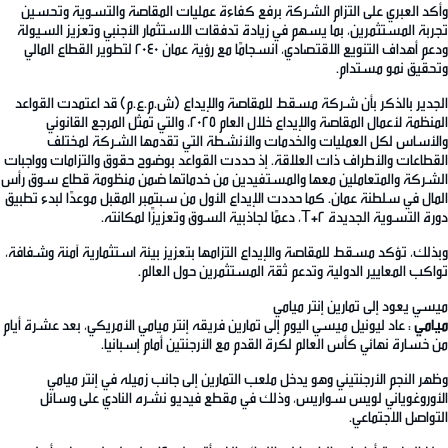
وأكد العبري على التزام الشركة برفع كفاءة عمليات المقاصة والتسوية وتحسين
تجربة المستثمرين، بما يسهم في زيادة تدفقات الاستثمار الأجنبي وتعزيز السيولة
ودعم أهداف التنويع الاقتصادي، انسجامًا مع رؤية عمان 2040 لتطوير القطاع المالي
وتحقيق نمو مستدام.
الجدير بالذكر بأن شركة مسقط للمقاصة والإيداع (ش.م.ع.م) قد اعتمدت القواعد
المنظمة لأعمال المقاصة والإيداع خلال العام 2025، والتي تمثل المرجع القانوني
والأساس لكل العمليات والخدمات والأنشطة التي تقدمها الشركة لمختلف
القطاعات والأطراف ذات العلاقة. إذ حددت القواعد بوضوح حقوق والتزامات وواجبات
الشركة والمتعاملين معها والمستفيدين من خدماتها ضمن منظومة قطاع سوق رأس
المال في سلطنة عمان. كما حددت الإيداع الأول من سبتمبر المقبل موعدًا لبدء تطبيق
دورة التسوية الجديدة T+2، دعمًا لجاذبية السوق وتعزيزًا لمكانته.
وبذلك، تؤكد مسقط للمقاصة والإيداع التزامها بتعزيز بيئة استثمارية آمنة وشفافة،
تواكب المعايير الدولية وتدعم ثقة المستثمرين حول العالم.
ميسي يعود إلى تمارين إنتر ميامي
ميامي
: عاد ليونيل ميسي اليوم إلى تمارين فريقه إنتر ميامي الأمريكي، بعد عشرة أيام
من خسارة نهائي كأس العالم لكرة القدم مع الأرجنتين أمام إسبانيا.
وظهر النجم الأرجنتيني وهو يدخل ملعب التمارين إلى جانب زميله في إنتر ميامي
الأوروغوياني لويس سواريس، وذلك في مقطع فيديو نشره النادي على وسائل
التواصل الاجتماعي.