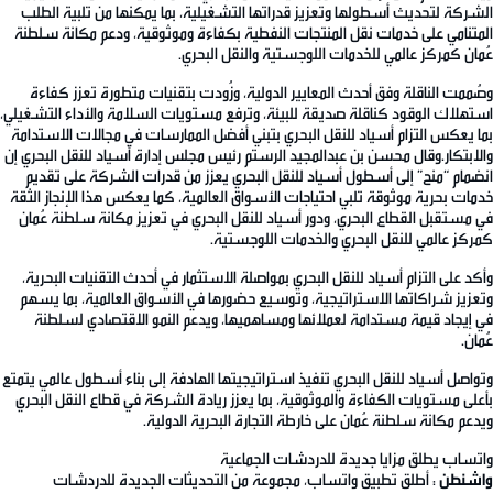
الشركة لتحديث أسطولها وتعزيز قدراتها التشغيلية، بما يمكنها من تلبية الطلب
المتنامي على خدمات نقل المنتجات النفطية بكفاءة وموثوقية، ودعم مكانة سلطنة
عُمان كمركز عالمي للخدمات اللوجستية والنقل البحري.
وصُممت الناقلة وفق أحدث المعايير الدولية، وزُودت بتقنيات متطورة تعزز كفاءة
استهلاك الوقود كناقلة صديقة للبيئة، وترفع مستويات السلامة والأداء التشغيلي،
بما يعكس التزام أسياد للنقل البحري بتبني أفضل الممارسات في مجالات الاستدامة
والابتكار.وقال محسن بن عبدالمجيد الرستم رئيس مجلس إدارة أسياد للنقل البحري إن
انضمام “منح” إلى أسطول أسياد للنقل البحري يعزز من قدرات الشركة على تقديم
خدمات بحرية موثوقة تلبي احتياجات الأسواق العالمية، كما يعكس هذا الإنجاز الثقة
في مستقبل القطاع البحري، ودور أسياد للنقل البحري في تعزيز مكانة سلطنة عُمان
كمركز عالمي للنقل البحري والخدمات اللوجستية.
وأكد على التزام أسياد للنقل البحري بمواصلة الاستثمار في أحدث التقنيات البحرية،
وتعزيز شراكاتها الاستراتيجية، وتوسيع حضورها في الأسواق العالمية، بما يسهم
في إيجاد قيمة مستدامة لعملائها ومساهميها، ويدعم النمو الاقتصادي لسلطنة
عُمان.
وتواصل أسياد للنقل البحري تنفيذ استراتيجيتها الهادفة إلى بناء أسطول عالمي يتمتع
بأعلى مستويات الكفاءة والموثوقية، بما يعزز ريادة الشركة في قطاع النقل البحري
ويدعم مكانة سلطنة عُمان على خارطة التجارة البحرية الدولية.
واتساب يطلق مزايا جديدة للدردشات الجماعية
واشنطن
: أطلق تطبيق واتساب، مجموعة من التحديثات الجديدة للدردشات