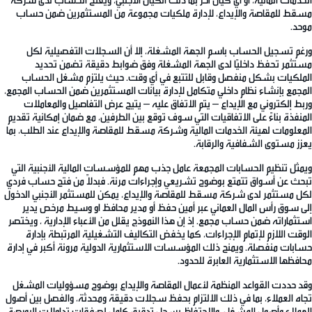
الخدمات المالية، أو أي كيان آخر بما ذلك الكيان الأجنبي، ويفتح الحساب لدى شركة
مسقط للمقاصة والإيداع، لإدارة ملكيات مجموعة من المستثمرين ضمن حساب
موحد.
ورغم تسجيل الحساب باسم الجهة المشغلة، إلا أن السجلات التفصيلية لكل
مستثمر تحفظ داخليًا لدى الجهة المشغلة وفق ضوابط دقيقة تضمن تحديد
الملكيات بشكل منفصل وقابل للتتبع في أي وقت. حيث يلتزم مشغل الحساب
المجمع بإنشاء نظام داخلي متكامل لإدارة بيانات المستثمرين ضمن الحساب المجمع،
وربط إلكتروني مع الإيداع – يتم الاتفاق عليه – يتيح عرض التفاصيل والمعاملات
المنفذة بناءً على الاتفاقيات التي سوف توقع بين الطرفين، مع ضمان إمكانية تقديم
المعلومات لهيئة الخدمات المالية وشركة مسقط للمقاصة والإيداع عند الطلب، بما
يعزز مستوى الشفافية والرقابة.
ويمثل تنظيم الحسابات المجمعة عامل جذب مهم للمؤسسات المالية الأجنبية التي
تبحث عن أسواق تتمتع بوضوح تشريعي وإجراءات مرنة. فبدلاً من فتح حساب فردي
لكل مستثمر لدى شركة مسقط للمقاصة والإيداع، يمكن للمستثمر الأجنبي الدخول
إلى سوق رأس المال العماني عبر أمين حفظ أو مدير محافظ او وسيط مرخص يدير
استثماراته ضمن حساب مجمع. إذ إن هذا النموذج يقلل من الأعباء الإدارية ، ويختصر
الوقت اللازم لإتمام الإجراءات، كما يخفض التكاليف التشغيلية المرتبطة بإدارة
حسابات منفصلة. ويمنح ذلك المؤسسات الاستثمارية الدولية مرونة أكبر في إدارة
محافظها الاستثمارية العابرة للحدود.
وقد حددت القواعد المنظمة لأعمال المقاصة والإيداع بوضوح مسؤوليات المشغل
تجاه العملاء، بما في ذلك الالتزام بحفظ سجلات دقيقة ومحدثة، والفصل بين أصول
العملاء وأصول المشغل، والاحتفاظ بسجل تدقيق كامل لصفقات تداولات البورصة