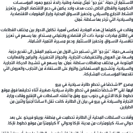
الاستثمار أن حملة “غيّر جو” تمثل منصة وطنية رائدة تجمع جهود المؤسسات
الحكومية والقطاع الخاص تحت هدف واحد يكمن في دعم الاقتصاد الوطني، وتعزيز
النشاط التجاري والسياحي، وتحفيز الأسواق المحلية وإبراز المقومات الاقتصادية
والسياحية التي تزخر بها سلطنة عُمان.
وقالت في كلمتها إن هذه المبادرة تعكس أهمية تكامل الأدوار بين مختلف القطاعات
في إطلاق مبادرات نوعية ذات أثر اقتصادي واجتماعي مستدام، بما يسهم في تعزيز
تنافسية الأسواق، وتحفيز الاستثمار، ودعم مسيرة التنمية الشاملة.
وتسعى حملة “غيّر جو” التي تستمر حتى الأول من سبتمبر المقبل إلى تقديم حزمة
واسعة من العروض والتخفيضات التجارية، والجوائز التحفيزية، والبرامج والفعاليات
المتنوعة في مختلف محافظات سلطنة عُمان، بما يسهم في تنشيط الحركة التجارية
والسياحية، وتشجيع المستهلكين والزوار على الاستفادة من التجارب والعروض التي
تقدمها المؤسسات المشاركة.
مصرع 13 شخصًا في تحطم طائرة سياحية في بيرو
ليما
: لقي 13 شخصًا حتفهم في تحطم طائرة سياحية صغيرة أثناء تحليقها فوق موقع
خطوط نازكا الأثري في جنوب بيرو، وفق ما أعلنته السلطات في الإقليم.وقالت وزارة
التجارة والسياحة في بيرو في بيان إن الطائرة كانت تقل 11 سائحًا أجنبيًّا واثنين من
الطيارين.
وأفادت السلطات المحلية أن الطائرة تحطمت في منطقة بويبلو فييخو، على بعد
حوالي ستة كيلومترات من مدينة نازكا وحوالي 12 كيلومترًا من موقع خطوط نازكا.