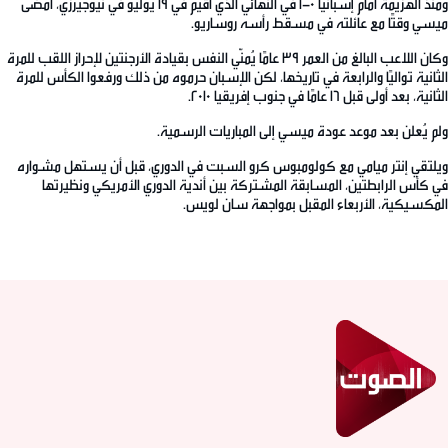
ومنذ الهزيمة أمام إسبانيا 0-1 في النهائي الذي أقيم في 19 يوليو في نيوجيرزي، أمضى
ميسي وقتًا مع عائلته في مسقط رأسه روساريو.
وكان اللاعب البالغ من العمر 39 عامًا يُمنّي النفس بقيادة الأرجنتين لإحراز اللقب للمرة
الثانية تواليًا والرابعة في تاريخها، لكن الإسبان حرموه من ذلك ورفعوا الكأس للمرة
الثانية، بعد أولى قبل 16 عامًا في جنوب إفريقيا 2010.
ولم يُعلن بعد موعد عودة ميسي إلى المباريات الرسمية.
ويلتقي إنتر ميامي مع كولومبوس كرو السبت في الدوري، قبل أن يستهل مشواره
في كأس الرابطتين، المسابقة المشتركة بين أندية الدوري الأمريكي ونظيرتها
المكسيكية، الأربعاء المقبل بمواجهة سان لويس.