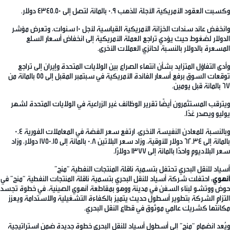
وكسبت العقود الأمريكية الآجلة للذهب 0.9 بالمائة لتصل إلى 4345.50 دولار.
وانخفض عائد سندات الخزانة الأمريكية القياسية لأجل 10 سنوات، وتعرض مؤشر
الدولار لضغوط حيث يؤدي تراجع العملة الأمريكية إلى انخفاض أسعار السلع
المسعرة بالدولار بالنسبة لحائزي العملات الأخرى.
وأدى التفاؤل المتزايد بشأن انتهاء الصراع بين الولايات المتحدة وإيران إلى تراجع
توقعات السوق برفع أسعار الفائدة الأمريكية في سبتمبر المقبل إلى 55 بالمائة من
67 بالمائة قبل يومين.
ويترقب المستثمرون أيضًا تقرير الوظائف غير الزراعية في الولايات المتحدة لشهر
يوليو ويصدر غدًا.
وبالنسبة للمعادن النفيسة الأخرى، ارتفع سعر الفضة في المعاملات الفورية 0.4
بالمائة إلى 62.34 دولار للأوقية، وزاد سعر البلاتين 0.8 بالمائة إلى 1750.15 دولار، وزاد
سعر البلاديوم واحدًا بالمائة إلى 1377 دولارًا.
أسياد للنقل البحري تحتفل بتسمية ناقلة المنتجات النفطية “منح”
آنهوي
: احتفلت شركة أسياد للنقل البحري بتسمية ناقلة المنتجات النفطية “منح” في
حوض ووتشو لبناء السفن في مدينة ووهو بمقاطعة آنهوي الصينية، في خطوة تجسد
التزام الشركة بتطوير أسطول حديث يتميز بالكفاءة التشغيلية والاستدامة ويعزز
مكانتها كشريك عالمي موثوق في قطاع النقل البحري.
ويُعد انضمام “منح” إلى أسطول أسياد للنقل البحري خطوة جديدة ضمن استراتيجية