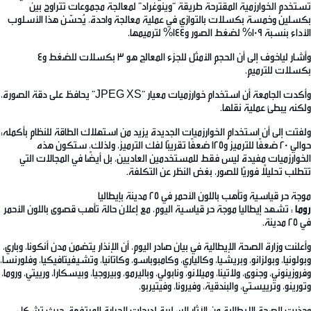
تستخدم الخوارزمية المقترحة طريقة “وينوغراد” لمعالجة مجموعات تتراوح بين
بكسلين وخمسة بكسلات بالتوازي في عملية معالجة واحدة، يُحسّن هذا الأسلوب
الأداء بنسبة 109% لضغط الصور و144% لترميمها.
وأشار لياخوف إلى أن الحجم الأمثل للجزء المعالج هو 3 بكسلات للضغط و4
بكسلات للترميم.
وأكدت الجامعة أن استخدام خوارزميات معيار “JPEG XS” يحافظ على دقة الصورة،
ولكنه يبطئ عملية نقلها.
ولفتت إلى أن استخدام الخوارزميات الجديدة يزيد من استهلاك الطاقة للنظام بأكمله:
حوالي 20 ضعفًا للترميز و125 ضعفًا تقريبًا لفك الترميز، ولذلك، ستكون هذه
الخوارزميات مفيدة ليس فقط للمستخدمين العاديين، بل أيضًا في المجالات التي
تتطلب تحليلًا فوريًا للصور، بغض النظر عن التكلفة.
موجة حر قياسية وتأهب باللون الأحمر في 25 مدينة بإيطاليا
روما
: تشهد إيطاليا موجة حر قياسية اليوم، مع إعلان حالة تأهب قصوى باللون الأحمر
في 25 مدينة.
وأعلنت وزارة الصحة الإيطالية في بيان صادر اليوم، أن الإنذار يتضمن مدن أنكونا، وباري،
وبولونيا، وبولزانو، وبريشيا، وكالياري، وكامبوباسو، وكاتانيا، وتشيفيتافيكيا، وفلورنسا،
وفروزينوني، وجنوى، ولاتينا، وميلانو، ونابولي، وباليرمو، وبيروجيا، وبيسكارا، ورييتي، وروما،
وتورينو، وترييستي، والبندقية، وفيرونا، وفيتيربو.
وحذرت الصحة الإيطالية من الآثار السلبية لدرجات الحرارة المرتفعة، حيث تشكل